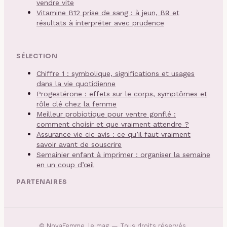
vendre vite
Vitamine B12 prise de sang : à jeun, B9 et
résultats à interpréter avec prudence
SÉLECTION
Chiffre 1 : symbolique, significations et usages
dans la vie quotidienne
Progestérone : effets sur le corps, symptômes et
rôle clé chez la femme
Meilleur probiotique pour ventre gonflé :
comment choisir et que vraiment attendre ?
Assurance vie cic avis : ce qu’il faut vraiment
savoir avant de souscrire
Semainier enfant à imprimer : organiser la semaine
en un coup d’œil
PARTENAIRES
©
NovaFemme, le mag
— Tous droits réservés.