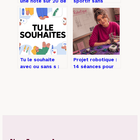
une note sur 20 de
sportif sans
façon juste, claire
diplome : ce qu’il
et compréhensible
est vraiment
possible de faire
Tu le souhaite
Projet robotique :
avec ou sans s :
14 séances pour
comment bien
maîtriser la
l’écrire en français
mécanique,
l’électronique et le
code