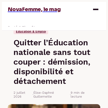
NovaFemme, le mag
Santé & Bien-être
Éducation & Emploi
Parentalité
Quitter l’Éducation
Éducation & Emploi
nationale sans tout
Finance
couper : démission,
disponibilité et
détachement
2 juillet
Élise-Daphné
9 min de
·
·
2026
Guillemette
lecture