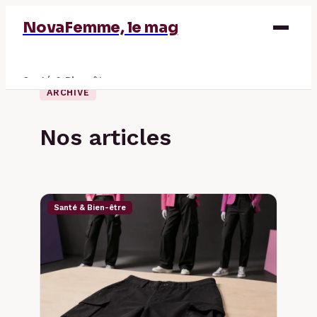
NovaFemme, le mag
Santé & Bien-être
ARCHIVE
Parentalité
Nos articles
Éducation & Emploi
Finance
Santé & Bien-être