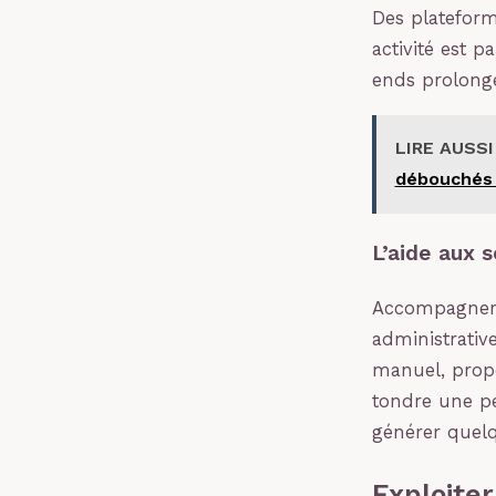
Des plateforme
activité est p
ends prolong
LIRE AUSSI
débouchés 
L’aide aux s
Accompagner 
administrativ
manuel, prop
tondre une pe
générer quel
Exploite