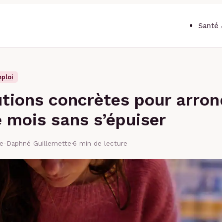
Santé 
ploi
utions concrètes pour arron
e mois sans s’épuiser
se-Daphné Guillemette
·
6 min de lecture