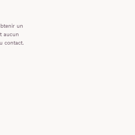
obtenir un
nt aucun
du contact.