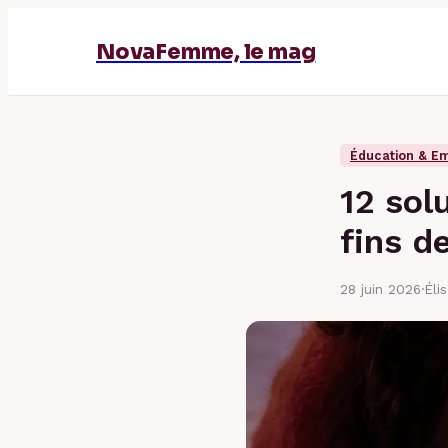
NovaFemme, le mag
Éducation & Em
12 sol
fins d
28 juin 2026
·
Éli