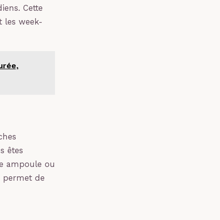
iens. Cette
t les week-
urée,
ches
s êtes
ne ampoule ou
s permet de