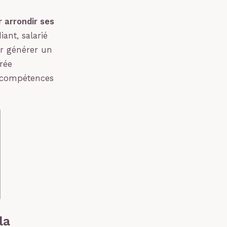
r arrondir ses
ant, salarié
ur générer un
rée
os compétences
la