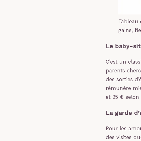
Tableau 
gains, fle
Le baby-sitt
C’est un clas
parents cher
des sorties d’
rémunère mieu
et 25 € selon 
La garde d’
Pour les amou
des visites qu