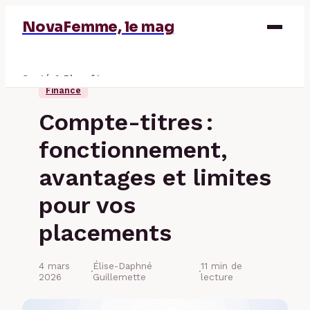
NovaFemme, le mag
Santé & Bien-être
Finance
Parentalité
Compte-titres :
Éducation & Emploi
fonctionnement,
Finance
avantages et limites
pour vos
placements
4 mars
Élise-Daphné
11 min de
·
·
2026
Guillemette
lecture