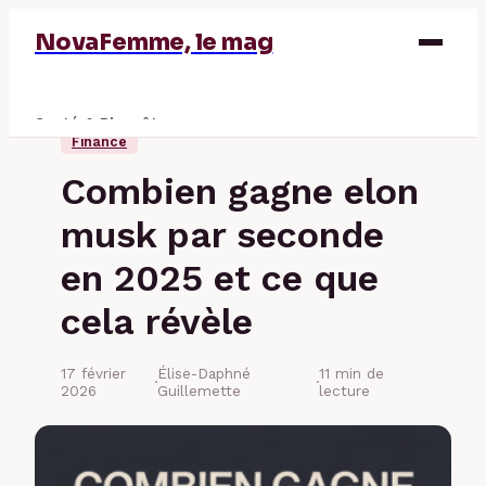
NovaFemme, le mag
Santé & Bien-être
Finance
Parentalité
Combien gagne elon
Éducation & Emploi
musk par seconde
Finance
en 2025 et ce que
cela révèle
17 février
Élise-Daphné
11 min de
·
·
2026
Guillemette
lecture