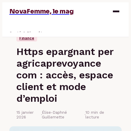
NovaFemme, le mag
Santé & Bien-être
Finance
Parentalité
Https epargnant per
Éducation & Emploi
agricaprevoyance
Finance
com : accès, espace
client et mode
d’emploi
15 janvier
Élise-Daphné
10 min de
·
·
2026
Guillemette
lecture