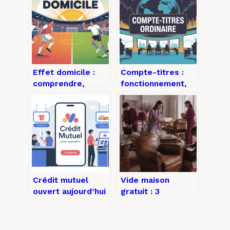
Effet domicile :
Compte-titres :
comprendre,
fonctionnement,
mesurer et tirer
avantages et
parti de cet
limites à connaître
avantage caché
Crédit mutuel
Vide maison
ouvert aujourd’hui
gratuit : 3
: horaires,
conditions pour
services et
vider votre
solutions en cas
logement sans