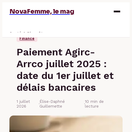
NovaFemme, le mag
Santé & Bien-être
Finance
Parentalité
Paiement Agirc-
Éducation & Emploi
Arrco juillet 2025 :
Finance
date du 1er juillet et
délais bancaires
1 juillet
Élise-Daphné
10 min de
·
·
2026
Guillemette
lecture