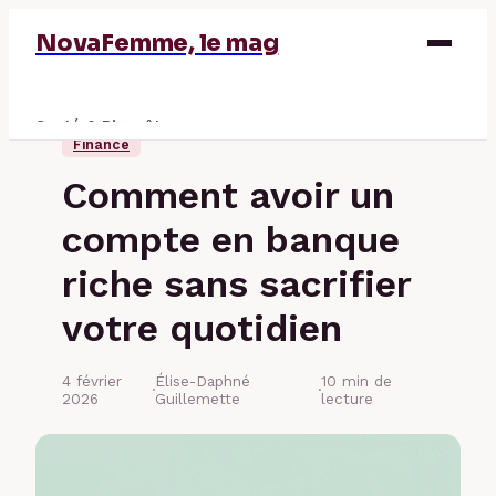
NovaFemme, le mag
Santé & Bien-être
Finance
Parentalité
Comment avoir un
Éducation & Emploi
compte en banque
Finance
riche sans sacrifier
votre quotidien
4 février
Élise-Daphné
10 min de
·
·
2026
Guillemette
lecture