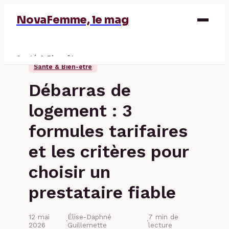
NovaFemme, le mag
Santé & Bien-être
Santé & Bien-être
Parentalité
Débarras de
Éducation & Emploi
logement : 3
Finance
formules tarifaires
et les critères pour
choisir un
prestataire fiable
12 mai
Élise-Daphné
7 min de
·
·
2026
Guillemette
lecture