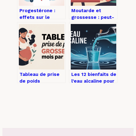
Progestérone :
Moutarde et
effets sur le
grossesse : peut-
corps, symptômes
on en manger
et rôle clé chez la
enceinte sans
femme
risque ?
Tableau de prise
Les 12 bienfaits de
de poids
l’eau alcaline pour
grossesse par
votre santé au
mois : repères
quotidien
fiables et
rassurants