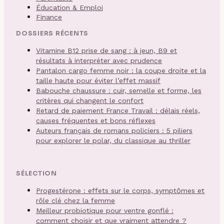
Éducation & Emploi
Finance
DOSSIERS RÉCENTS
Vitamine B12 prise de sang : à jeun, B9 et
résultats à interpréter avec prudence
Pantalon cargo femme noir : la coupe droite et la
taille haute pour éviter l’effet massif
Babouche chaussure : cuir, semelle et forme, les
critères qui changent le confort
Retard de paiement France Travail : délais réels,
causes fréquentes et bons réflexes
Auteurs français de romans policiers : 5 piliers
pour explorer le polar, du classique au thriller
SÉLECTION
Progestérone : effets sur le corps, symptômes et
rôle clé chez la femme
Meilleur probiotique pour ventre gonflé :
comment choisir et que vraiment attendre ?