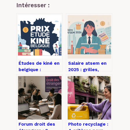
Intéresser :
Études de kiné en
Salaire atsem en
belgique :
2025 : grilles,
comprendre les
primes et revenus
prix, financements
réels
et choix d’école
Forum droit des
Photo recyclage :