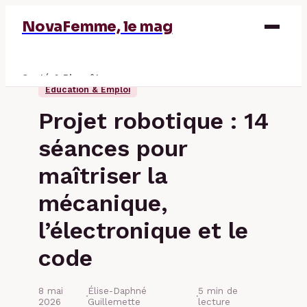
NovaFemme, le mag
Santé & Bien-être
Éducation & Emploi
Parentalité
Projet robotique : 14
Éducation & Emploi
séances pour
Finance
maîtriser la
mécanique,
l’électronique et le
code
8 mai
Élise-Daphné
5 min de
·
·
2026
Guillemette
lecture