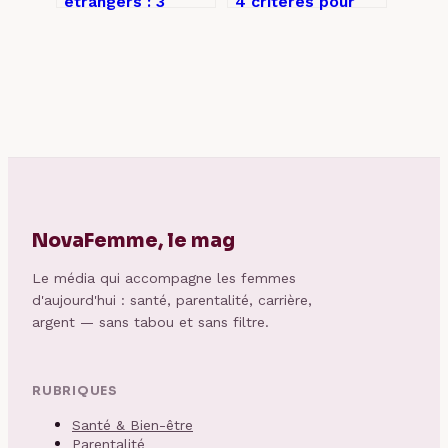
étrangers : 3
4 critères pour
réflexes pour
éviter les pièges
obtenir une
des banques
réponse utile à
d’images gratuites
votre dossier
NovaFemme, le mag
Le média qui accompagne les femmes
d'aujourd'hui : santé, parentalité, carrière,
argent — sans tabou et sans filtre.
RUBRIQUES
Santé & Bien-être
Parentalité