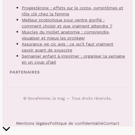
Progestérone : effets sur le corps, symptômes et
rôle clé chez la femme
Meilleur probiotique pour ventre gonflé :
comment choisir et que vraiment attendre ?
Muscles du mollet anatomie : comprendre,
visualiser et mieux les protéger
Assurance vie cic avis : ce qu’il faut vraiment
savoir avant de souscrire
Semainier enfant à imprimer : organiser la semaine
en un coup d’œil
PARTENAIRES
©
NovaFemme, le mag
— Tous droits réservés.
Mentions légales
Politique de confidentialité
Contact
Retour
en