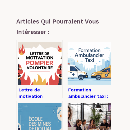
Articles Qui Pourraient Vous
Intéresser :
Lettre de
Formation
motivation
ambulancier taxi :
pompier volontaire
parcours,
: exemples,
débouchés et
conseils et
conseils pour se
structure
lancer