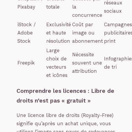
réseaux
Pixabay
totale
la
sociaux
concurrence
iStock /
Exclusivité
Coût par
Campagnes
Adobe
et haute
image ou
publicitaires
Stock
résolution
abonnement
print
Large
Nécessite
choix de
Infographie
Freepik
souvent une
vecteurs
de tri
attribution
et icônes
Comprendre les licences : Libre de
droits n’est pas « gratuit »
Une licence libre de droits (Royalty-Free)
signifie qu’après un achat unique, vous
utilisez l’image sans payer de redevances