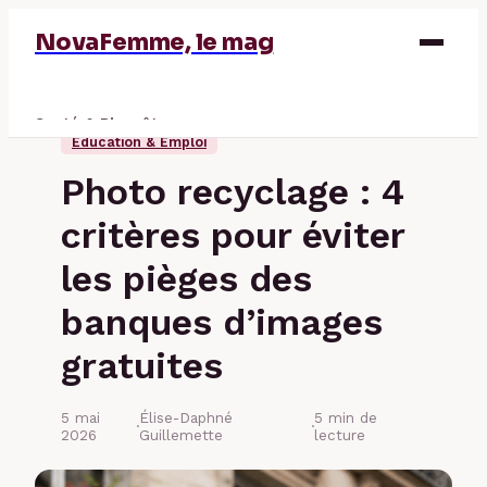
NovaFemme, le mag
Santé & Bien-être
Éducation & Emploi
Parentalité
Photo recyclage : 4
Éducation & Emploi
critères pour éviter
Finance
les pièges des
banques d’images
gratuites
5 mai
Élise-Daphné
5 min de
·
·
2026
Guillemette
lecture