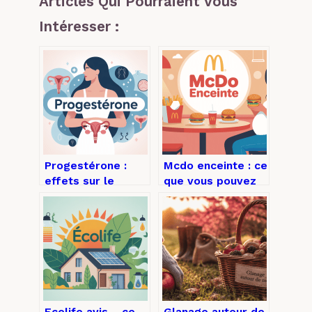
Articles Qui Pourraient Vous
Intéresser :
Progestérone :
Mcdo enceinte : ce
effets sur le
que vous pouvez
corps, symptômes
vraiment manger
et rôle clé chez la
sans stress
femme
Ecolife avis – ce
Glanage autour de