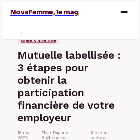
NovaFemme, le mag
Santé & Bien-être
Santé & Bien-être
Parentalité
Mutuelle labellisée :
Éducation & Emploi
3 étapes pour
Finance
obtenir la
participation
financière de votre
employeur
18 mai
Élise-Daphné
6 min de
·
·
2026
Guillemette
lecture