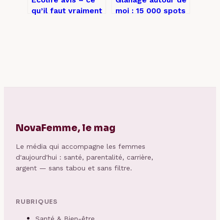
qu’il faut vraiment
moi : 15 000 spots
savoir avant de
accessibles et 3
vous lancer
règles pour
récolter en toute
légalité
NovaFemme, le mag
Le média qui accompagne les femmes
d'aujourd'hui : santé, parentalité, carrière,
argent — sans tabou et sans filtre.
RUBRIQUES
Santé & Bien-être