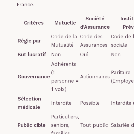
France.
Société
Insti
Critères
Mutuelle
d’Assurance
Pré
Code de la
Code des
Code de l
Régie par
Mutualité
Assurances
sociale
But lucratif
Non
Oui
Non
Adhérents
(1
Paritaire
Gouvernance
Actionnaires
personne =
(Employeu
1 voix)
Sélection
Interdite
Possible
Interdite (
médicale
Particuliers,
Public cible
seniors,
Tout public
Salariés 
familles