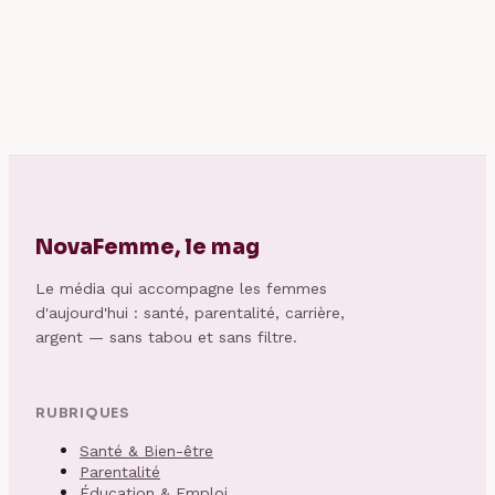
astronomique en
compétences,
pdf pour réussir
parcours et
vos calculs
débouchés
NovaFemme, le mag
Le média qui accompagne les femmes
d'aujourd'hui : santé, parentalité, carrière,
argent — sans tabou et sans filtre.
RUBRIQUES
Santé & Bien-être
Parentalité
Éducation & Emploi