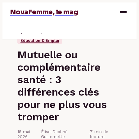
NovaFemme, le mag
Santé & Bien-être
Éducation & Emploi
Parentalité
Mutuelle ou
Éducation & Emploi
complémentaire
Finance
santé : 3
différences clés
pour ne plus vous
tromper
18 mai
Élise-Daphné
7 min de
·
·
2026
Guillemette
lecture