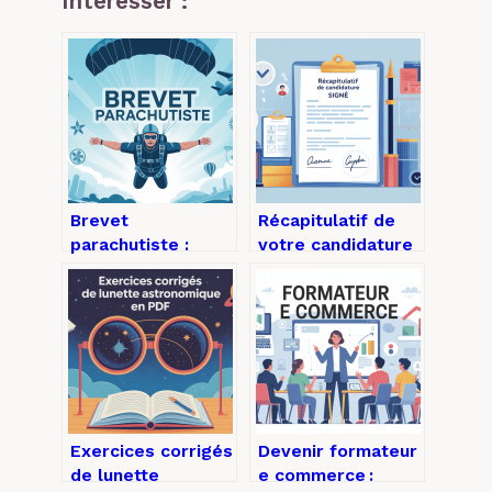
Intéresser :
Brevet
Récapitulatif de
parachutiste :
votre candidature
étapes, conseils
signé : comment
et exigences pour
l’obtenir et
réussir
l’utiliser
sereinement
Exercices corrigés
Devenir formateur
de lunette
e commerce :