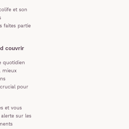
colife et son
s
 faites partie
d couvrir
e quotidien
à mieux
ans
crucial pour
s et vous
alerte sur les
ments