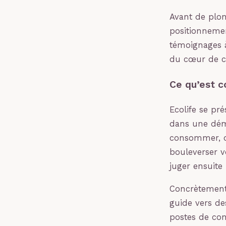
Avant de plong
positionnemen
témoignages à
du cœur de ci
Ce qu’est c
Ecolife se pr
dans une déma
consommer, op
bouleverser v
juger ensuite 
Concrètement,
guide vers de
postes de co