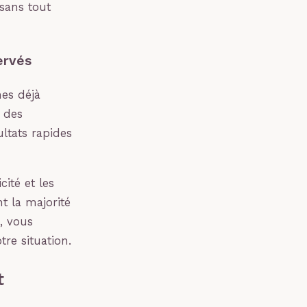
 sans tout
servés
es déjà
i des
ultats rapides
cité et les
t la majorité
z, vous
re situation.
t