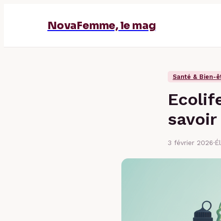
NovaFemme, le mag
Santé & Bien-ê
Ecolif
savoir
3 février 2026
·
É