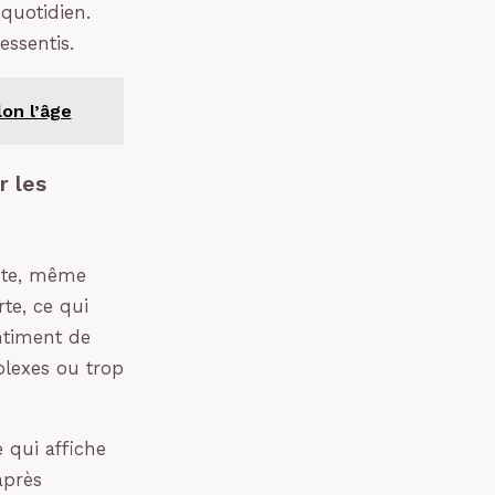
quotidien.
essentis.
on l’âge
r les
ante, même
te, ce qui
ntiment de
plexes ou trop
 qui affiche
après