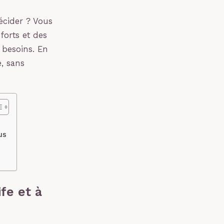
décider ? Vous
forts et des
s besoins. En
é, sans
us
fe et à