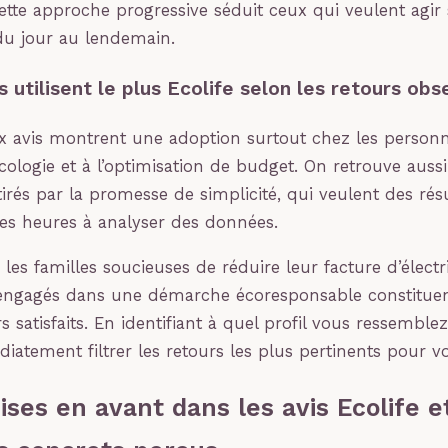
Cette approche progressive séduit ceux qui veulent agir
u jour au lendemain.
s utilisent le plus Ecolife selon les retours ob
x avis montrent une adoption surtout chez les personn
écologie et à l’optimisation de budget. On retrouve auss
ttirés par la promesse de simplicité, qui veulent des rés
es heures à analyser des données.
es familles soucieuses de réduire leur facture d’électri
 engagés dans une démarche écoresponsable constituen
rs satisfaits. En identifiant à quel profil vous ressemble
atement filtrer les retours les plus pertinents pour vot
ses en avant dans les avis Ecolife e