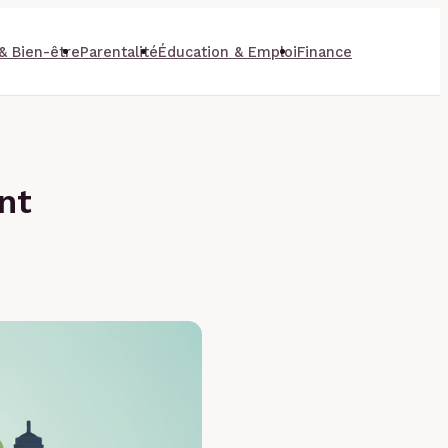
& Bien-être
Parentalité
Éducation & Emploi
Finance
ent