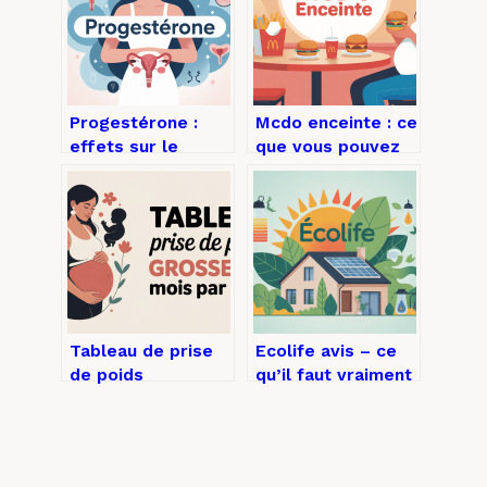
Progestérone :
Mcdo enceinte : ce
effets sur le
que vous pouvez
corps, symptômes
vraiment manger
et rôle clé chez la
sans stress
femme
Tableau de prise
Ecolife avis – ce
de poids
qu’il faut vraiment
grossesse par
savoir avant de
mois : repères
vous lancer
fiables et
rassurants