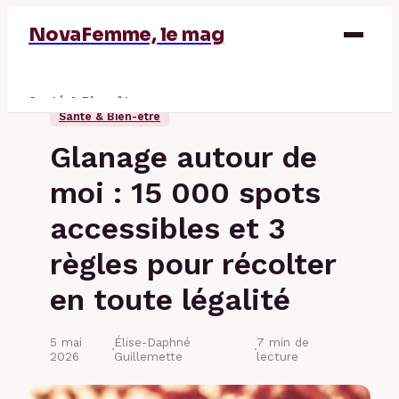
NovaFemme, le mag
Santé & Bien-être
Santé & Bien-être
Parentalité
Glanage autour de
Éducation & Emploi
moi : 15 000 spots
Finance
accessibles et 3
règles pour récolter
en toute légalité
5 mai
Élise-Daphné
7 min de
·
·
2026
Guillemette
lecture