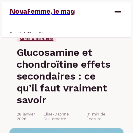
NovaFemme, le mag
Santé & Bien-être
Santé & Bien-être
Parentalité
Glucosamine et
Éducation & Emploi
chondroïtine effets
Finance
secondaires : ce
qu’il faut vraiment
savoir
28 janvier
Élise-Daphné
11 min de
·
·
2026
Guillemette
lecture