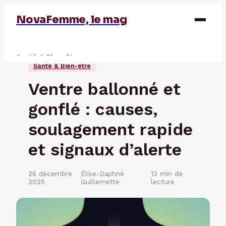
NovaFemme, le mag
Santé & Bien-être
Santé & Bien-être
Parentalité
Ventre ballonné et
Éducation & Emploi
gonflé : causes,
Finance
soulagement rapide
et signaux d’alerte
26 décembre
Élise-Daphné
13 min de
·
·
2025
Guillemette
lecture