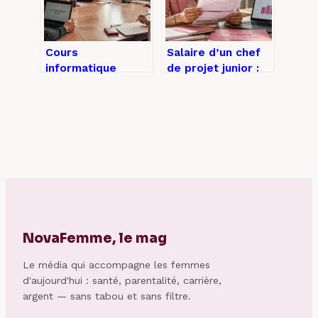
Cours
Salaire d’un chef
informatique
de projet junior :
seniors : 3 niveaux
fourchettes
pour maîtriser
réelles, leviers de
l’ordinateur en
négociation et
toute sérénité
évolution
NovaFemme, le mag
Le média qui accompagne les femmes
d'aujourd'hui : santé, parentalité, carrière,
argent — sans tabou et sans filtre.