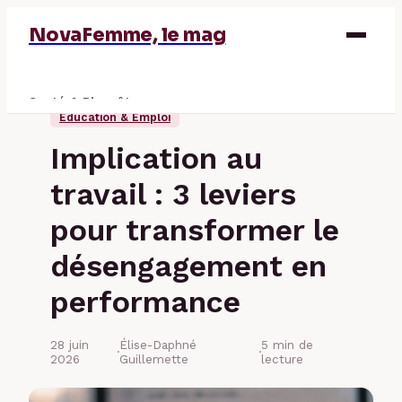
NovaFemme, le mag
Santé & Bien-être
Éducation & Emploi
Parentalité
Implication au
Éducation & Emploi
travail : 3 leviers
Finance
pour transformer le
désengagement en
performance
28 juin
Élise-Daphné
5 min de
·
·
2026
Guillemette
lecture