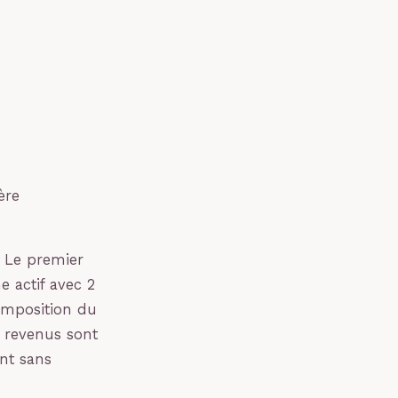
ère
. Le premier
e actif avec 2
composition du
es revenus sont
ant sans