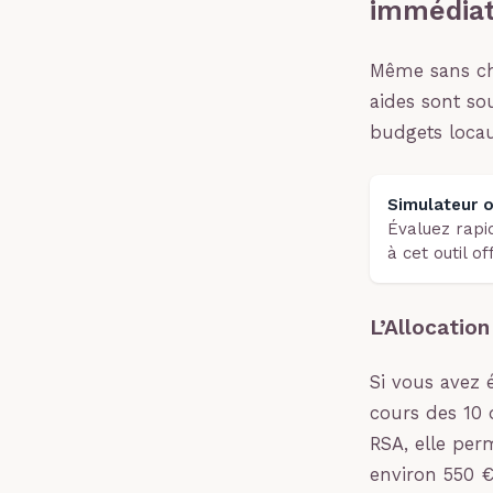
immédia
Même sans chô
aides sont so
budgets loca
Simulateur o
Évaluez rapid
à cet outil of
L’Allocatio
Si vous avez 
cours des 10 
RSA, elle perm
environ 550 €