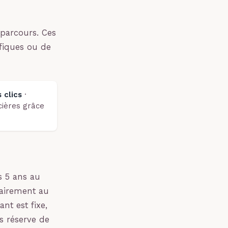
 parcours. Ces
fiques ou de
 clics
·
cières grâce
s 5 ans au
rairement au
nt est fixe,
s réserve de