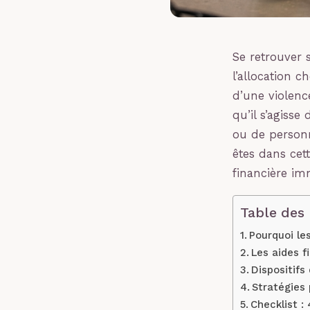
Se retrouver s
l’allocation 
d’une violence
qu’il s’agisse
ou de personn
êtes dans cet
financière im
Table des
Pourquoi le
Les aides f
Dispositifs
Stratégies 
Checklist :