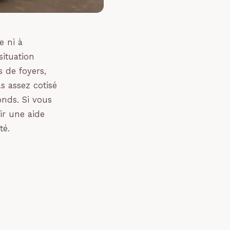
e ni à
situation
s de foyers,
as assez cotisé
onds. Si vous
ir une aide
té.