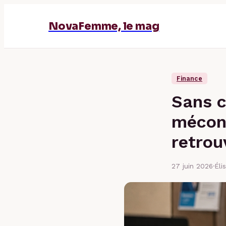
NovaFemme, le mag
Finance
Sans c
méconn
retrou
27 juin 2026
·
Éli