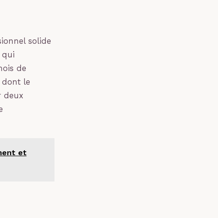
ionnel solide
 qui
mois de
 dont le
r deux
e
ment et