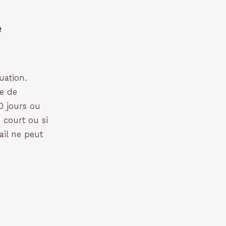
e
tuation.
ée de
30 jours ou
 court ou si
ail ne peut