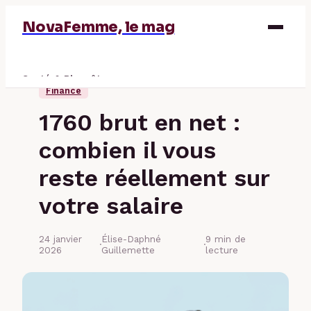
NovaFemme, le mag
Santé & Bien-être
Finance
Parentalité
1760 brut en net :
Éducation & Emploi
combien il vous
Finance
reste réellement sur
votre salaire
24 janvier
Élise-Daphné
9 min de
·
·
2026
Guillemette
lecture