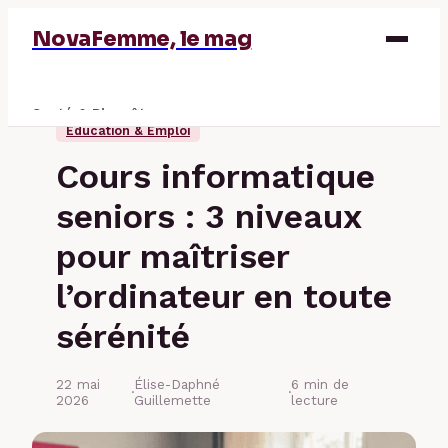
NovaFemme, le mag
Santé & Bien-être
Éducation & Emploi
Parentalité
Cours informatique
Éducation & Emploi
seniors : 3 niveaux
Finance
pour maîtriser
l’ordinateur en toute
sérénité
22 mai
Élise-Daphné
6 min de
·
·
2026
Guillemette
lecture