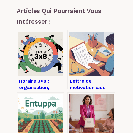
Articles Qui Pourraient Vous
Intéresser :
Horaire 3×8 :
Lettre de
organisation,
motivation aide
impacts et
soignante :
conseils pour
exemples,
mieux le vivre
structure et
conseils concrets