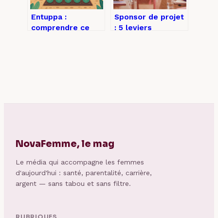
Entuppa :
Sponsor de projet
comprendre ce
: 5 leviers
paillage innovant
stratégiques pour
et bien l’utiliser au
sécuriser vos
jardin
ressources et
garantir vos
résultats
NovaFemme, le mag
Le média qui accompagne les femmes
d'aujourd'hui : santé, parentalité, carrière,
argent — sans tabou et sans filtre.
RUBRIQUES