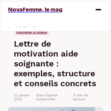
NovaFemme, le mag
Santé & Bien-être
Éducation & Emploi
Parentalité
Lettre de
Éducation & Emploi
motivation aide
Finance
soignante :
exemples, structure
et conseils concrets
22 janvier
Élise-Daphné
11 min de
·
·
2026
Guillemette
lecture