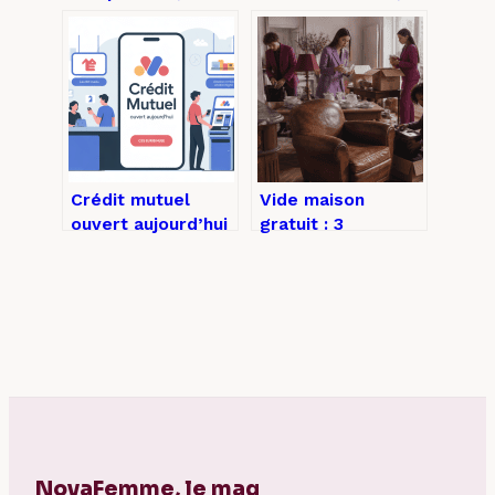
mesurer et tirer
avantages et
parti de cet
limites à connaître
avantage caché
Crédit mutuel
Vide maison
ouvert aujourd’hui
gratuit : 3
: horaires,
conditions pour
services et
vider votre
solutions en cas
logement sans
d’urgence
frais
NovaFemme, le mag