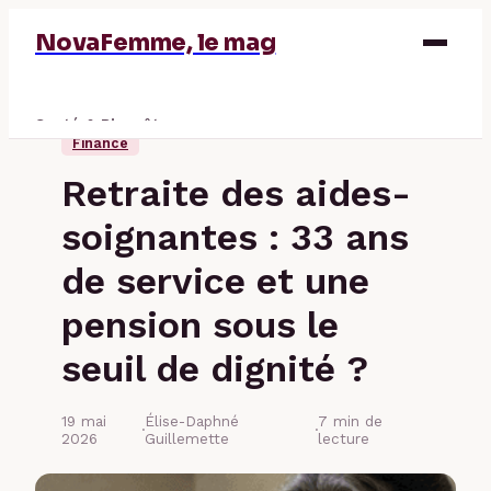
NovaFemme, le mag
Santé & Bien-être
Finance
Parentalité
Retraite des aides-
Éducation & Emploi
soignantes : 33 ans
Finance
de service et une
pension sous le
seuil de dignité ?
19 mai
Élise-Daphné
7 min de
·
·
2026
Guillemette
lecture