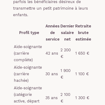
parfois les bénéficiaires désireux de
transmettre un petit patrimoine à leurs
enfants.
Années
Dernier
Retraite
Profil type
de
salaire
brute
service
net
estimée
Aide-soignante
2 200
(carrière
42 ans
1 650 €
€
complète)
Aide-soignante
1 900
(carrière
30 ans
1 100 €
€
hachée)
Aide-soignante
(catégorie
2 100
35 ans
1 300 €
active, départ
€