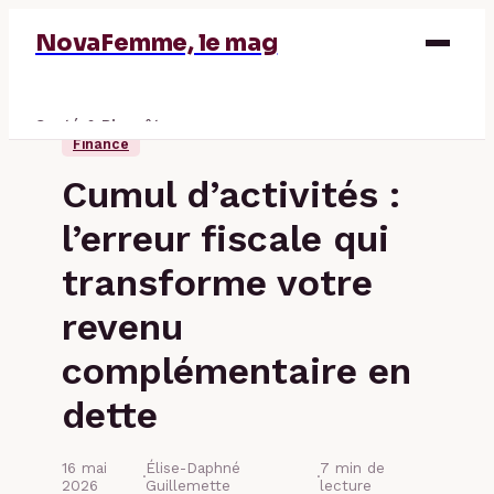
NovaFemme, le mag
Santé & Bien-être
Finance
Parentalité
Cumul d’activités :
Éducation & Emploi
l’erreur fiscale qui
Finance
transforme votre
revenu
complémentaire en
dette
16 mai
Élise-Daphné
7 min de
·
·
2026
Guillemette
lecture