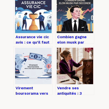
Assurance vie cic
Combien gagne
avis : ce qu’il faut
elon musk par
vraiment savoir
seconde en 2025
avant de souscrire
et ce que cela
révèle
Virement
Vendre ses
boursorama vers
antiquités : 3
autre banque :
critères
délais, frais et
d’estimation pour