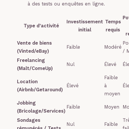
à des tests ou enquêtes en ligne.
Po
Investissement
Temps
Type d’activité
initial
requis
r
Vente de biens
Po
Faible
Modéré
(Vinted/eBay)
/ 
Freelancing
Nul
Élevé
Él
(Malt/ComeUp)
Faible
Location
Élevé
à
Él
(Airbnb/Getaround)
moyen
Jobbing
Faible
Moyen
Mo
(Bricolage/Services)
Sondages
Tr
Nul
Faible
rémunérés / Tests
fai