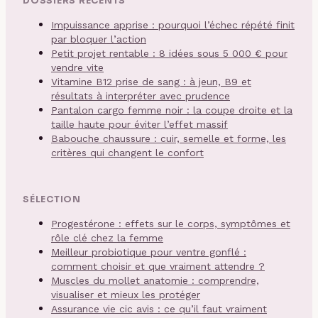
DOSSIERS RÉCENTS
Impuissance apprise : pourquoi l’échec répété finit
par bloquer l’action
Petit projet rentable : 8 idées sous 5 000 € pour
vendre vite
Vitamine B12 prise de sang : à jeun, B9 et
résultats à interpréter avec prudence
Pantalon cargo femme noir : la coupe droite et la
taille haute pour éviter l’effet massif
Babouche chaussure : cuir, semelle et forme, les
critères qui changent le confort
SÉLECTION
Progestérone : effets sur le corps, symptômes et
rôle clé chez la femme
Meilleur probiotique pour ventre gonflé :
comment choisir et que vraiment attendre ?
Muscles du mollet anatomie : comprendre,
visualiser et mieux les protéger
Assurance vie cic avis : ce qu’il faut vraiment