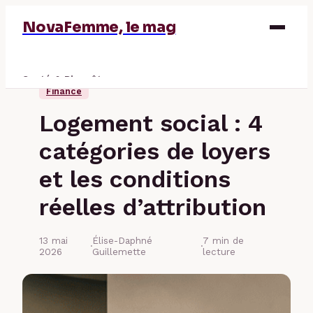
NovaFemme, le mag
Santé & Bien-être
Finance
Parentalité
Logement social : 4
Éducation & Emploi
catégories de loyers
Finance
et les conditions
réelles d’attribution
13 mai
Élise-Daphné
7 min de
·
·
2026
Guillemette
lecture