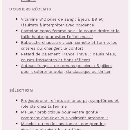
DOSSIERS RÉCENTS
Vitamine B12 prise de sang : à jeun, B9 et
résultats à interpréter avec prudence
Pantalon cargo femme noir : la coupe droite et la
taille haute pour éviter l’effet massif
Babouche chaussure : cuir, semelle et forme, les
critères qui changent le confort
Retard de paiement France Travail : délais réels,
causes fréquentes et bons réflexes
Auteurs français de romans policiers : 5 piliers
pour explorer le polar, du classique au thriller
SÉLECTION
Progestérone : effets sur le corps, symptômes et
rôle clé chez la femme
Meilleur probiotique pour ventre gonflé :
comment choisir et que vraiment attendre ?
Muscles du mollet anatomie : comprendre,
visualiser et mieux les protéger