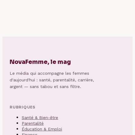
aujourd’hui sur le
et recours en cas
marché
de refus
NovaFemme, le mag
Le média qui accompagne les femmes
d'aujourd'hui : santé, parentalité, carrière,
argent — sans tabou et sans filtre.
RUBRIQUES
Santé & Bien-être
Parentalité
Éducation & Emploi
Finance