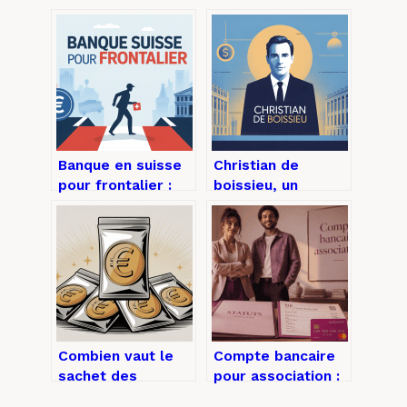
Banque en suisse
Christian de
pour frontalier :
boissieu, un
comment bien
économiste au
choisir et éviter
cœur des
les pièges
politiques
publiques
Combien vaut le
Compte bancaire
sachet des
pour association :
premiers euros
5 documents clés