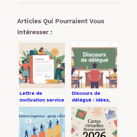
Articles Qui Pourraient Vous
Intéresser :
Lettre de
Discours de
motivation service
délégué : idées,
civique :
structure et
exemples,
exemples pour
conseils et
marquer les
structure
esprits
gagnante