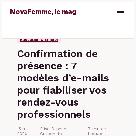
NovaFemme, le mag
Santé & Bien-être
Éducation & Emploi
Parentalité
Confirmation de
Éducation & Emploi
présence : 7
Finance
modèles d’e-mails
pour fiabiliser vos
rendez-vous
professionnels
15 mai
Élise-Daphné
7 min de
·
·
2026
Guillemette
lecture