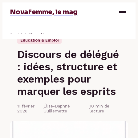
NovaFemme, le mag
Santé & Bien-être
Éducation & Emploi
Parentalité
Discours de délégué
Éducation & Emploi
: idées, structure et
Finance
exemples pour
marquer les esprits
11 février
Élise-Daphné
10 min de
·
·
2026
Guillemette
lecture