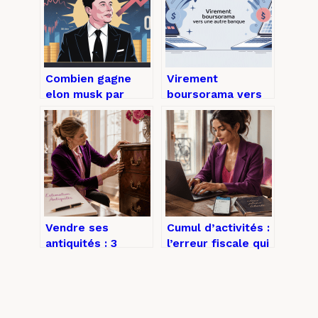
Combien gagne
Virement
elon musk par
boursorama vers
seconde en 2025
autre banque :
et ce que cela
délais, frais et
révèle
mode d’emploi
Vendre ses
Cumul d’activités :
antiquités : 3
l’erreur fiscale qui
critères
transforme votre
d’estimation pour
revenu
éviter de brader
complémentaire
vos trésors
en dette