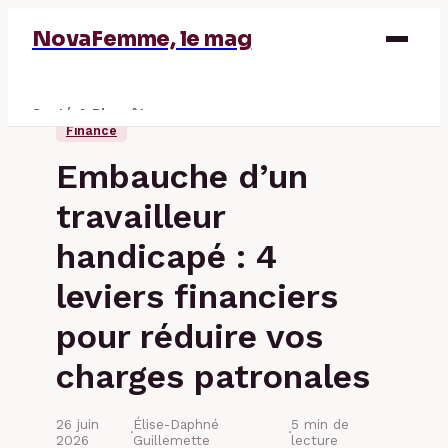
NovaFemme, le mag
Santé & Bien-être
Finance
Parentalité
Embauche d’un
Éducation & Emploi
travailleur
Finance
handicapé : 4
leviers financiers
pour réduire vos
charges patronales
26 juin
Élise-Daphné
5 min de
·
·
2026
Guillemette
lecture