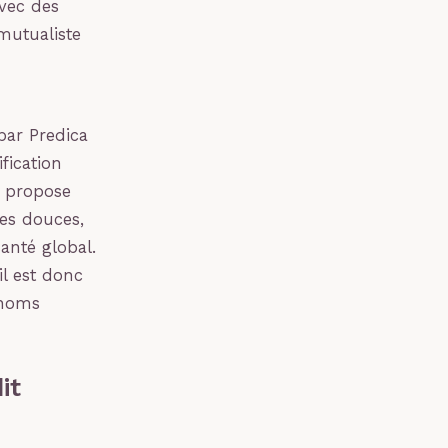
avec des
mutualiste
par Predica
fication
e, propose
es douces,
anté global.
il est donc
 noms
it