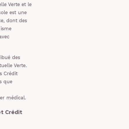
lle Verte et le
cole est une
ce, dont des
nisme
 avec
ribué des
uelle Verte.
s Crédit
is que
ier médical.
t Crédit