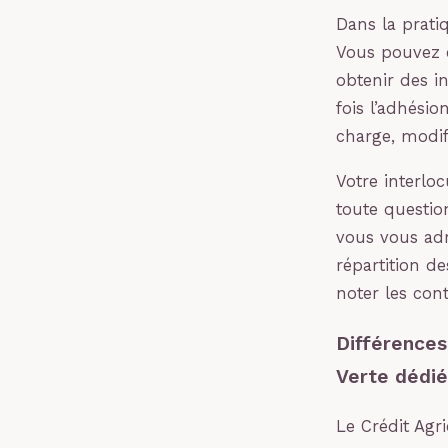
Dans la prati
Vous pouvez e
obtenir des i
fois l’adhési
charge, modif
Votre interlo
toute questio
vous vous adr
répartition d
noter les cont
Différences
Verte dédi
Le Crédit Agr