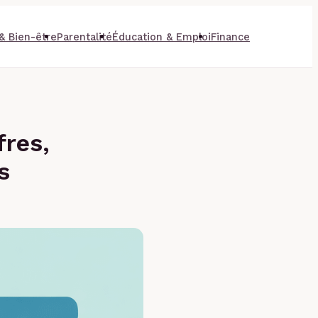
& Bien-être
Parentalité
Éducation & Emploi
Finance
fres,
s