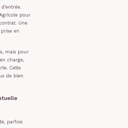
 d’entrée.
Agricole pour
contrat. Une
 prise en
ts, mais pour
en charge,
te. Cette
ous de bien
utuelle
é, parfois