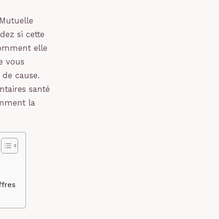
Mutuelle
dez si cette
comment elle
ge vous
 de cause.
ntaires santé
omment la
ffres