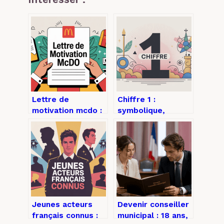
Lettre de
Chiffre 1 :
motivation mcdo :
symbolique,
exemples,
significations et
conseils et
usages dans la vie
structure pour
quotidienne
être retenu
Jeunes acteurs
Devenir conseiller
français connus :
municipal : 18 ans,