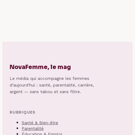
la nouvelle
une attache locale
génération à
et 3 étapes pour
suivre de près
se lancer
NovaFemme, le mag
Le média qui accompagne les femmes
d'aujourd'hui : santé, parentalité, carrière,
argent — sans tabou et sans filtre.
RUBRIQUES
Santé & Bien-être
Parentalité
Éducation & Emploi