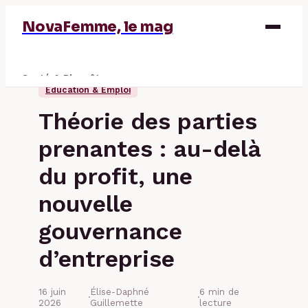
NovaFemme, le mag
Santé & Bien-être
Éducation & Emploi
Parentalité
Théorie des parties
Éducation & Emploi
prenantes : au-delà
Finance
du profit, une
nouvelle
gouvernance
d’entreprise
16 juin
Élise-Daphné
6 min de
·
·
2026
Guillemette
lecture