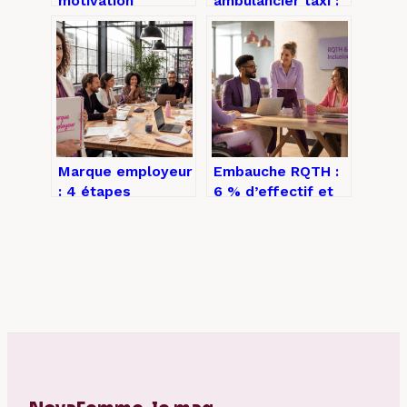
motivation
ambulancier taxi :
pompier volontaire
parcours,
: exemples,
débouchés et
conseils et
conseils pour se
structure
lancer
Marque employeur
Embauche RQTH :
: 4 étapes
6 % d’effectif et
stratégiques pour
aides financières,
transformer votre
comment
diagnostic en
transformer
levier de
l’obligation en
recrutement
levier RH ?