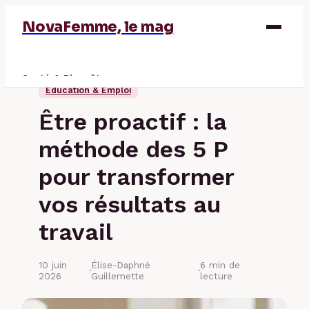
NovaFemme, le mag
Santé & Bien-être
Éducation & Emploi
Parentalité
Être proactif : la
Éducation & Emploi
méthode des 5 P
Finance
pour transformer
vos résultats au
travail
10 juin
Élise-Daphné
6 min de
·
·
2026
Guillemette
lecture