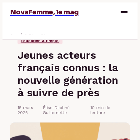
NovaFemme, le mag
Santé & Bien-être
Éducation & Emploi
Parentalité
Jeunes acteurs
Éducation & Emploi
français connus : la
Finance
nouvelle génération
à suivre de près
15 mars
Élise-Daphné
10 min de
·
·
2026
Guillemette
lecture