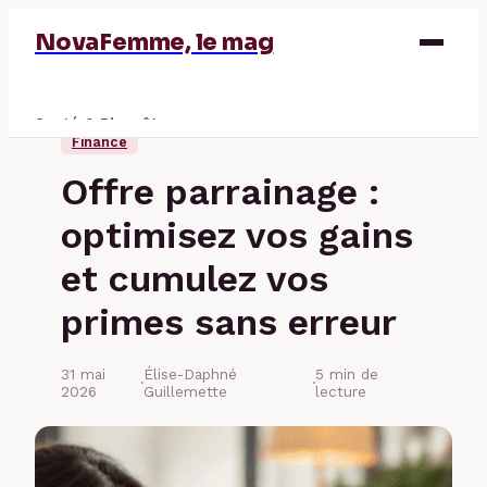
NovaFemme, le mag
Santé & Bien-être
Finance
Parentalité
Offre parrainage :
Éducation & Emploi
optimisez vos gains
Finance
et cumulez vos
primes sans erreur
31 mai
Élise-Daphné
5 min de
·
·
2026
Guillemette
lecture