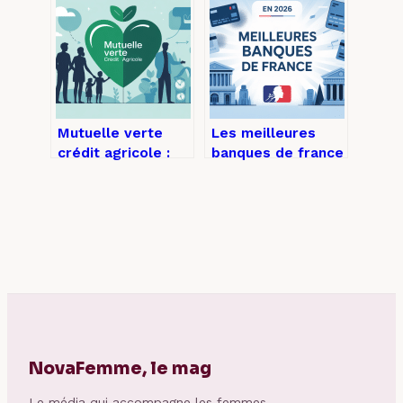
et son potentiel
perspectives et
points de vigilance
Mutuelle verte
Les meilleures
crédit agricole :
banques de france
offres, avantages
en 2026 :
et démarches
comparatif clair
expliqués
pour bien choisir
NovaFemme, le mag
Le média qui accompagne les femmes