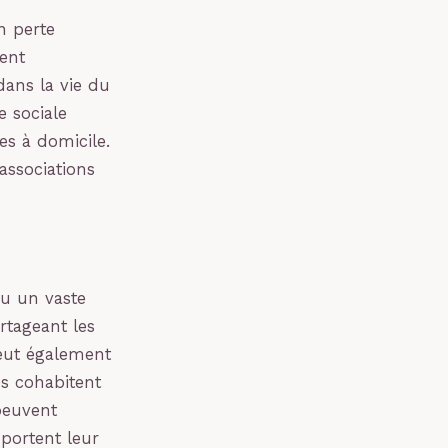
n perte
ent
dans la vie du
e sociale
es à domicile.
associations
ou un vaste
rtageant les
peut également
tés cohabitent
peuvent
pportent leur