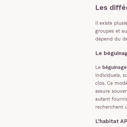
Les diffé
Il existe plus
groupes et au
dépend du deg
Le béguinag
Le
béguinage
individuels, 
clos. Ce modè
assure souvent
autant fourni
recherchent u
L’habitat A