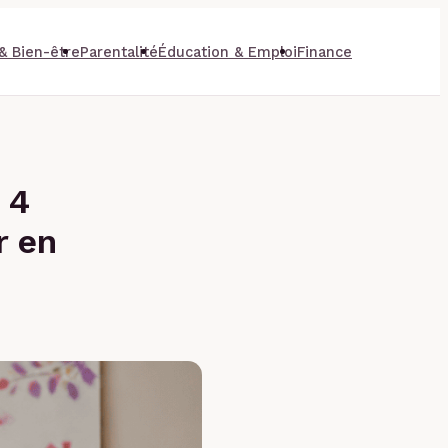
& Bien-être
Parentalité
Éducation & Emploi
Finance
 4
r en