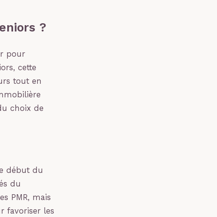
seniors ?
er pour
ors, cette
urs tout en
mmobilière
 du choix de
le début du
tés du
es PMR, mais
r favoriser les