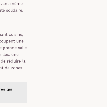
e avant même
é solidaire.
nt cuisine,
ccupent une
e grande salle
illes, une
 de réduire la
ant de zones
res qui