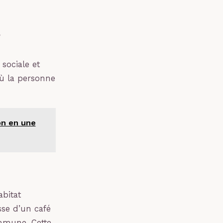
?
sociale et
 où la personne
on en une
abitat
isse d’un café
ommune. Cette