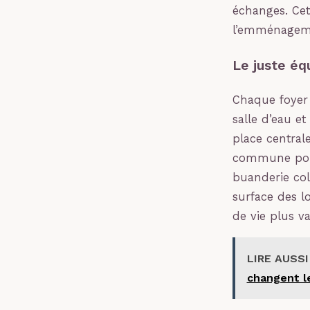
échanges. Cet
l’emménageme
Le juste éq
Chaque foyer
salle d’eau et
place central
commune pour
buanderie col
surface des l
de vie plus va
LIRE AUSSI
changent l