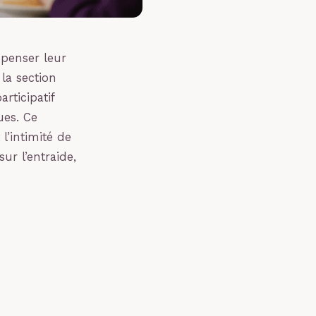
epenser leur
 la section
articipatif
ues. Ce
l’intimité de
ur l’entraide,