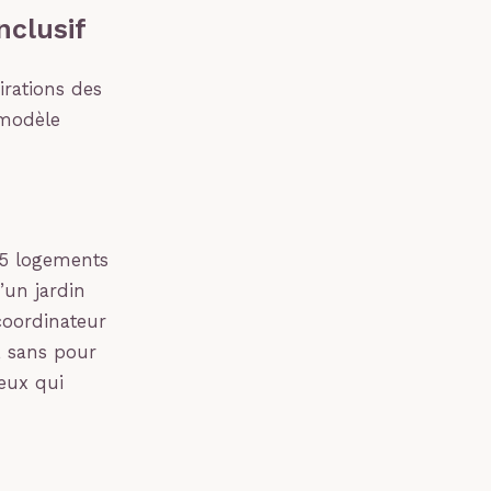
nclusif
irations des
 modèle
25 logements
’un jardin
coordinateur
s, sans pour
eux qui