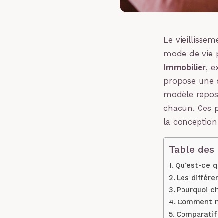
Le vieillisse
mode de vie 
Immobilier
, e
propose une s
modèle repos
chacun. Ces pr
la conception 
Table des
Qu’est-ce qu
Les différe
Pourquoi ch
Comment mon
Comparatif