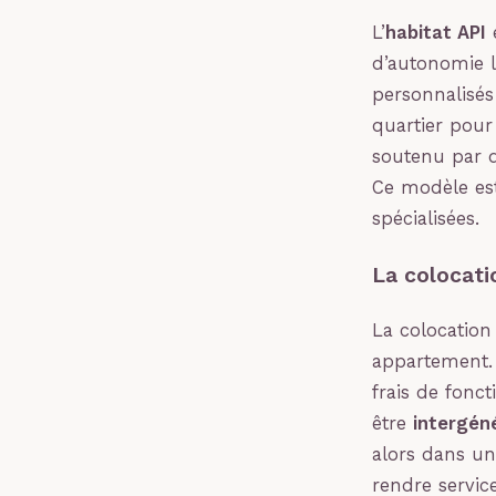
L’
habitat API
e
d’autonomie 
personnalisés
quartier pour 
soutenu par d
Ce modèle est
spécialisées.
La colocati
La colocation
appartement. 
frais de fonct
être
intergén
alors dans u
rendre servic