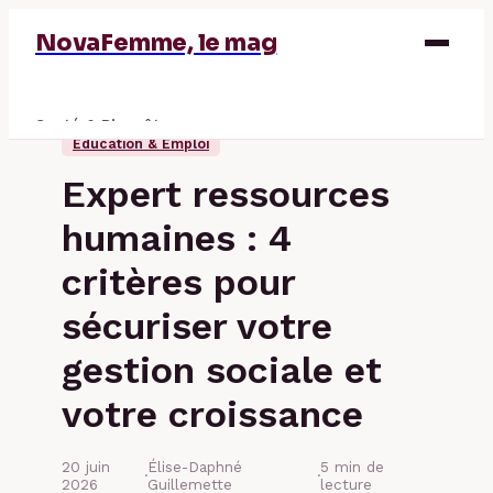
NovaFemme, le mag
Santé & Bien-être
Éducation & Emploi
Parentalité
Expert ressources
Éducation & Emploi
humaines : 4
Finance
critères pour
sécuriser votre
gestion sociale et
votre croissance
20 juin
Élise-Daphné
5 min de
·
·
2026
Guillemette
lecture