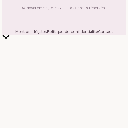
©
NovaFemme, le mag
— Tous droits réservés.
Mentions légales
Politique de confidentialité
Contact
Retour
en
haut