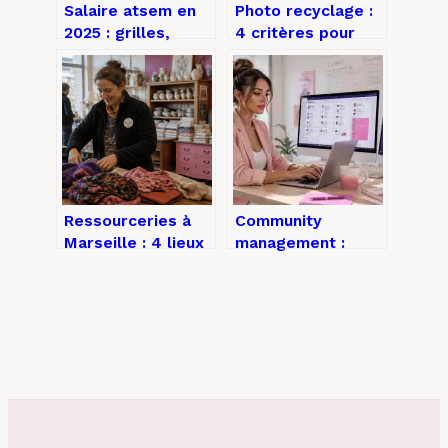
Salaire atsem en
Photo recyclage :
2025 : grilles,
4 critères pour
primes et revenus
éviter les pièges
réels
des banques
d’images gratuites
Ressourceries à
Community
Marseille : 4 lieux
management :
pour chiner
missions, enjeux
responsable et 3
et piliers pour
règles pour
fédérer votre
donner
audience
efficacement