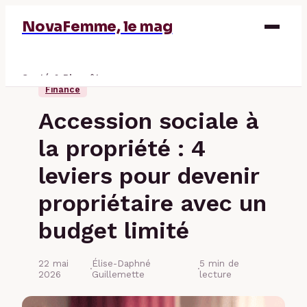
NovaFemme, le mag
Santé & Bien-être
Finance
Parentalité
Accession sociale à
Éducation & Emploi
la propriété : 4
Finance
leviers pour devenir
propriétaire avec un
budget limité
22 mai
Élise-Daphné
5 min de
·
·
2026
Guillemette
lecture