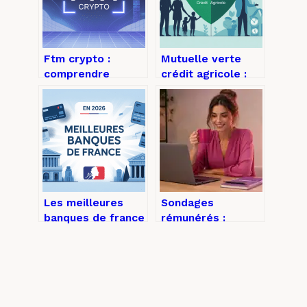
Ftm crypto :
Mutuelle verte
comprendre
crédit agricole :
fantom, son cours
offres, avantages
et son potentiel
et démarches
expliqués
Les meilleures
Sondages
banques de france
rémunérés :
en 2026 :
comment gagner 5
comparatif clair
euros par 15
pour bien choisir
minutes et éviter
les exclusions