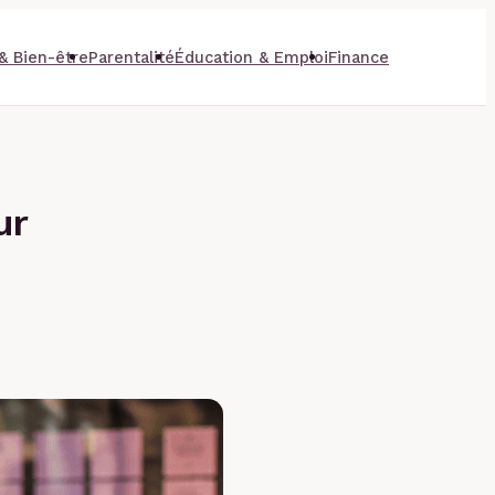
& Bien-être
Parentalité
Éducation & Emploi
Finance
ur