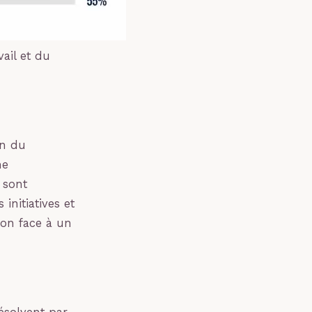
ail et du
on du
me
 sont
initiatives et
tion face à un