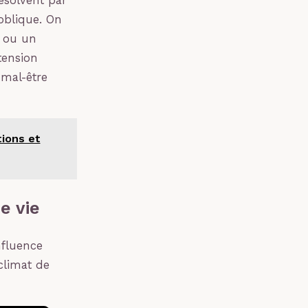
ésolvent par
oblique. On
s ou un
tension
 mal-être
tions et
e vie
nfluence
climat de