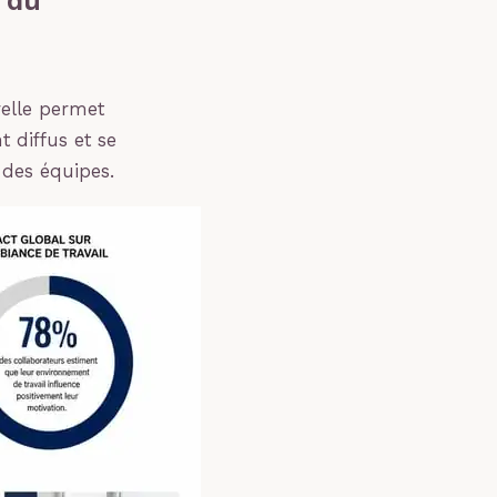
 du
relle permet
 diffus et se
des équipes.