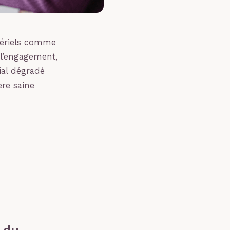
tériels comme
t l’engagement,
cial dégradé
ère saine