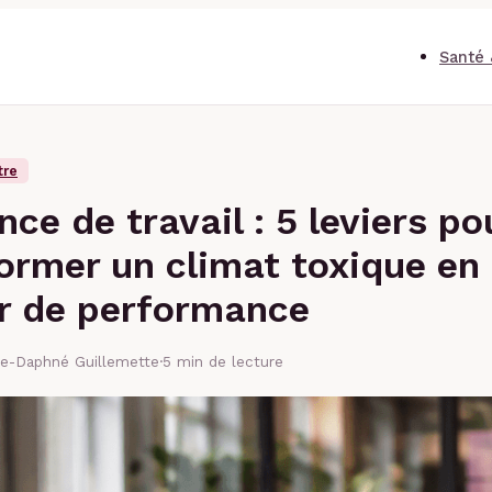
Santé 
tre
ce de travail : 5 leviers po
ormer un climat toxique en
r de performance
se-Daphné Guillemette
·
5 min de lecture