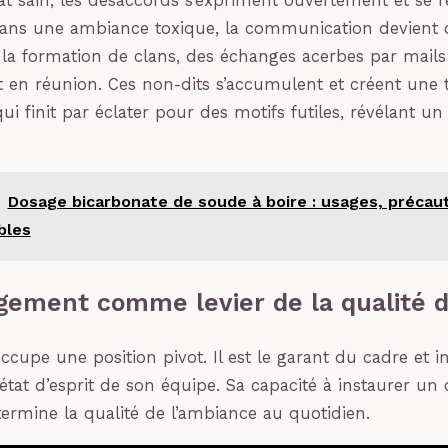
t sain, les désaccords s’expriment ouvertement et se r
Dans une ambiance toxique, la communication devient 
 la formation de clans, des échanges acerbes par mail
t en réunion. Ces non-dits s’accumulent et créent une 
i finit par éclater pour des motifs futiles, révélant un
Dosage bicarbonate de soude à boire : usages, précau
bles
ement comme levier de la qualité d
cupe une position pivot. Il est le garant du cadre et i
état d’esprit de son équipe. Sa capacité à instaurer un 
ermine la qualité de l’ambiance au quotidien.