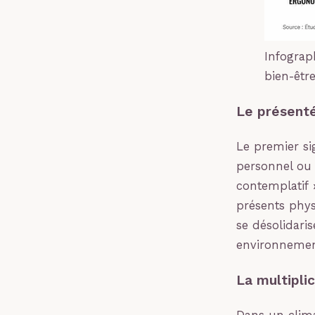
Infograph
bien-êtr
Le présenté
Le premier si
personnel ou 
contemplatif 
présents physi
se désolidaris
environnemen
La multipli