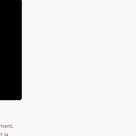
ment.
t la