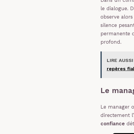
Dans un clima
le dialogue. 
observe alors
silence pesan
permanente qu
profond.
LIRE AUSSI
repères fia
Le manag
Le manager oc
directement l’
confiance
dét