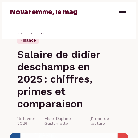
NovaFemme, le mag
Santé & Bien-être
Finance
Parentalité
Salaire de didier
Éducation & Emploi
deschamps en
Finance
2025 : chiffres,
primes et
comparaison
15 février
Élise-Daphné
11 min de
·
·
2026
Guillemette
lecture