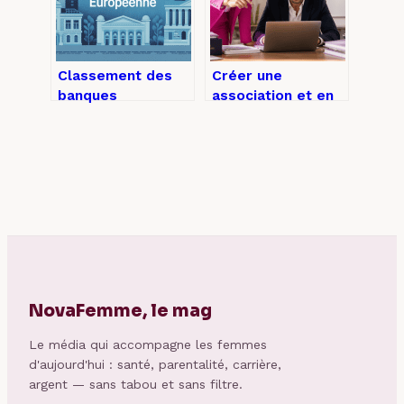
Classement des
Créer une
banques
association et en
européennes : le
vivre : 3 règles de
guide pour
rémunération pour
comprendre qui
éviter la
domine le marché
requalification
fiscale
NovaFemme, le mag
Le média qui accompagne les femmes
d'aujourd'hui : santé, parentalité, carrière,
argent — sans tabou et sans filtre.