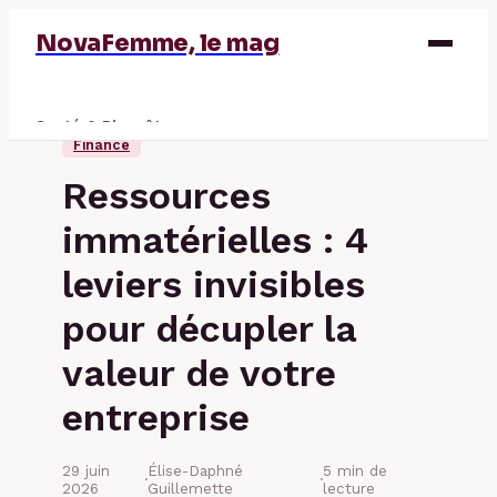
NovaFemme, le mag
Santé & Bien-être
Finance
Parentalité
Ressources
Éducation & Emploi
immatérielles : 4
Finance
leviers invisibles
pour décupler la
valeur de votre
entreprise
29 juin
Élise-Daphné
5 min de
·
·
2026
Guillemette
lecture