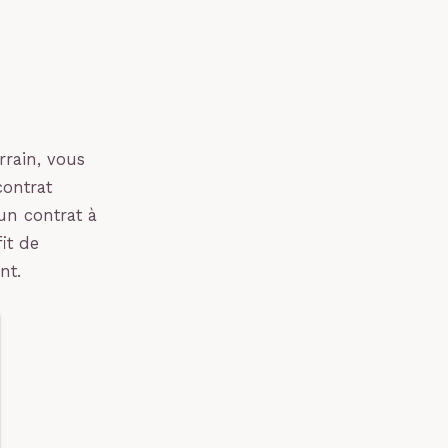
rain, vous
contrat
un contrat à
it de
nt.