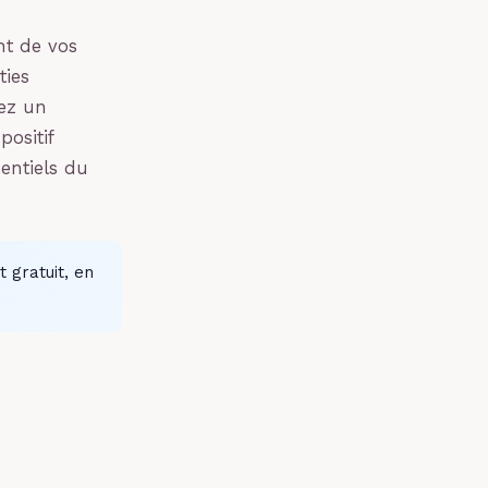
nt de vos
ties
vez un
ositif
entiels du
 gratuit, en