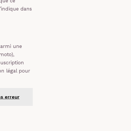
ique ce
l’indique dans
parmi une
moto),
uscription
on légal pour
ns erreur