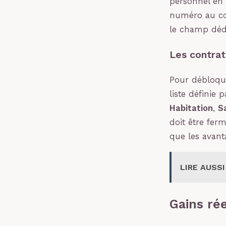
personnel en 
numéro au con
le champ dédi
Les contrat
Pour débloque
liste définie
Habitation
,
S
doit être fer
que les avant
LIRE AUSSI
Gains rée