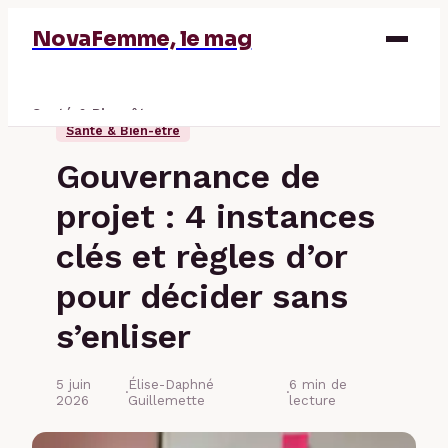
NovaFemme, le mag
Santé & Bien-être
Santé & Bien-être
Parentalité
Gouvernance de
Éducation & Emploi
projet : 4 instances
Finance
clés et règles d’or
pour décider sans
s’enliser
5 juin
Élise-Daphné
6 min de
·
·
2026
Guillemette
lecture