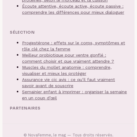
protéines, selon le morceau et la cuisson
Écoute attentive, écoute active, écoute passive :
comprendre les différences pour mieux dialoguer
SÉLECTION
Progestérone : effets sur le corps, symptômes et
rôle clé chez la femme
Meilleur probiotique pour ventre gonflé :
comment choisir et que vraiment attendre ?
Muscles du mollet anatomie : comprendre,
visualiser et mieux les protéger
Assurance vie cic avis : ce qu’il faut vraiment
savoir avant de souscrire
Semainier enfant à imprimer : organiser la semaine
en un coup d’œil
PARTENAIRES
©
NovaFemme, le mag
— Tous droits réservés.