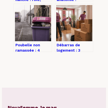
anatomie et
comprendre et
exercices
visualiser cette
essentiels
zone clé
Poubelle non
Débarras de
ramassée : 4
logement : 3
causes de refus et
formules tarifaires
la marche à suivre
et les critères
pour obtenir un
pour choisir un
second passage
prestataire fiable