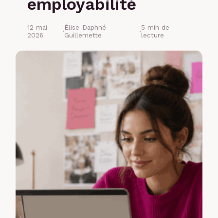
employabilité
12 mai
Élise-Daphné
5 min de
·
·
2026
Guillemette
lecture