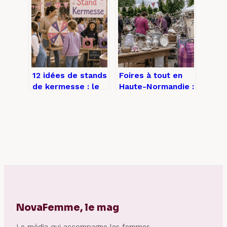
études, services
réussir sa
et vie étudiante
formation
exigeante
12 idées de stands
Foires à tout en
de kermesse : le
Haute-Normandie :
guide pratique
guide pratique
pour animer vos
pour chiner et
événements
réussir vos ventes
NovaFemme, le mag
Le média qui accompagne les femmes