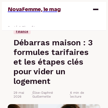
NovaFemme, le mag
Santé & Bien-être
Finance
Parentalité
Débarras maison : 3
Éducation & Emploi
formules tarifaires
Finance
et les étapes clés
pour vider un
logement
29 mai
Élise-Daphné
6 min de
·
·
2026
Guillemette
lecture