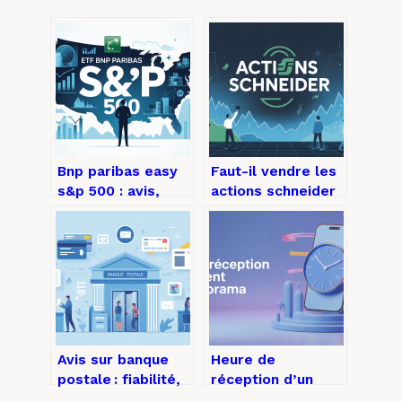
Bnp paribas easy
Faut-il vendre les
s&p 500 : avis,
actions schneider
frais et mode
aujourd’hui ou
d’emploi complet
encore patienter ?
Avis sur banque
Heure de
postale : fiabilité,
réception d’un
frais, services et
virement