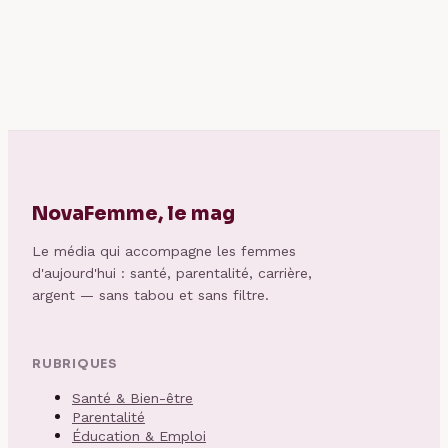
alternatives
boursorama : ce
qu’en disent les
faits et les forums
NovaFemme, le mag
Le média qui accompagne les femmes
d'aujourd'hui : santé, parentalité, carrière,
argent — sans tabou et sans filtre.
RUBRIQUES
Santé & Bien-être
Parentalité
Éducation & Emploi