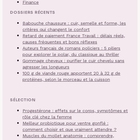
Finance
DOSSIERS RÉCENTS
Babouche chaussure : cuir, semelle et forme, les
critères qui changent le confort
Retard de paiement France Travail : délais réels,
causes fréquentes et bons réflexes
Auteurs français de romans policiers : 5 piliers
pour explorer le polar, du classique au thriller
Gommage cheveux : purifier le cuir chevelu sans
agresser les longueurs
100 g de viande rouge apportent 20 à 32 g de
protéines, selon le morceau et la cuisson
SÉLECTION
Progestérone : effets sur le corps, symptômes et
rôle clé chez la femme
Meilleur probiotique pour ventre gonflé :
comment choisir et que vraiment attendre ?
Muscles du mollet anatomie : comprendre,