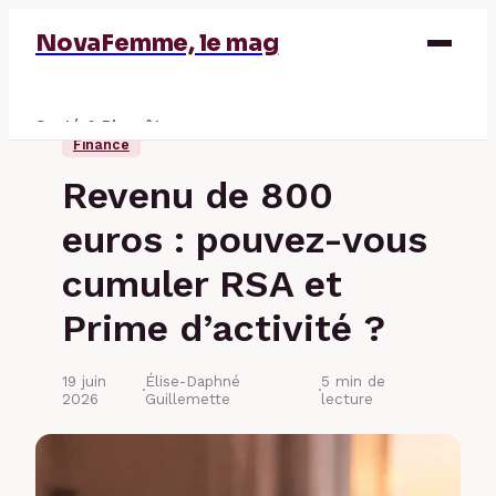
NovaFemme, le mag
Santé & Bien-être
Finance
Parentalité
Revenu de 800
Éducation & Emploi
euros : pouvez-vous
Finance
cumuler RSA et
Prime d’activité ?
19 juin
Élise-Daphné
5 min de
·
·
2026
Guillemette
lecture