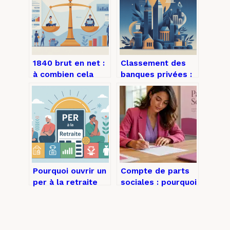
1840 brut en net :
Classement des
à combien cela
banques privées :
correspond
comprendre,
vraiment sur votre
comparer et bien
fiche de paie ?
choisir
Pourquoi ouvrir un
Compte de parts
per à la retraite
sociales : pourquoi
peut vraiment
choisir ce
changer la donne
placement stable
face à la volatilité
boursière