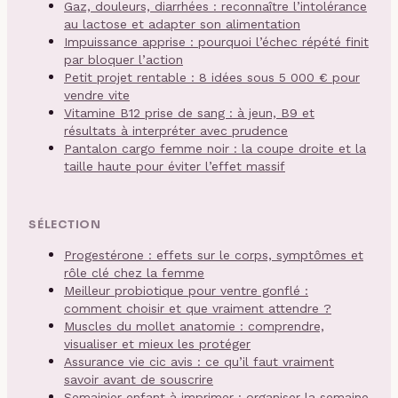
Gaz, douleurs, diarrhées : reconnaître l’intolérance
au lactose et adapter son alimentation
Impuissance apprise : pourquoi l’échec répété finit
par bloquer l’action
Petit projet rentable : 8 idées sous 5 000 € pour
vendre vite
Vitamine B12 prise de sang : à jeun, B9 et
résultats à interpréter avec prudence
Pantalon cargo femme noir : la coupe droite et la
taille haute pour éviter l’effet massif
SÉLECTION
Progestérone : effets sur le corps, symptômes et
rôle clé chez la femme
Meilleur probiotique pour ventre gonflé :
comment choisir et que vraiment attendre ?
Muscles du mollet anatomie : comprendre,
visualiser et mieux les protéger
Assurance vie cic avis : ce qu’il faut vraiment
savoir avant de souscrire
Semainier enfant à imprimer : organiser la semaine