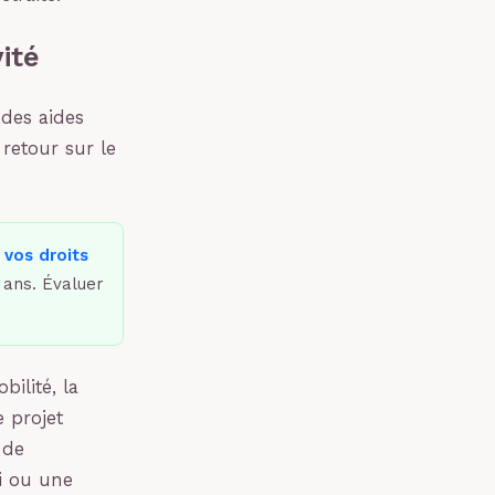
ité
 des aides
 retour sur le
 vos droits
 ans. Évaluer
ilité, la
e projet
 de
i ou une