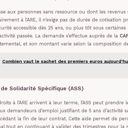
sse aux personnes sans ressource ou dont les revenus 
airement à l’ARE, il n’exige pas de durée de cotisation pr
curité accessible dès 25 ans, ou plus tôt sous certaines
activité passée. La demande s’effectue auprès de la
CA
temental, et son montant varie selon la composition de
Combien vaut le sachet des premiers euros aujourd’hui
n de Solidarité Spécifique (ASS)
oits à l’ARE arrivent à leur terme, l’ASS peut prendre le 
aux demandeurs d’emploi justifiant de 5 ans d’activité s
écédant la fin de leur contrat. Cette aide permet de per
l tout en continuant à valider des trimestres pour la re