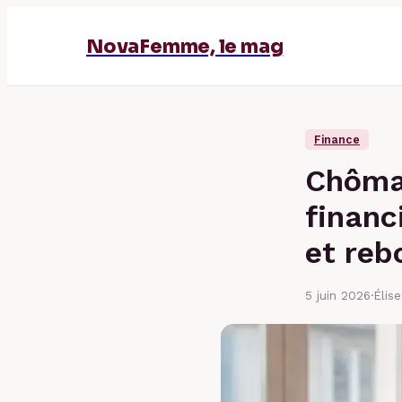
NovaFemme, le mag
Finance
Chômag
financ
et reb
5 juin 2026
·
Élis