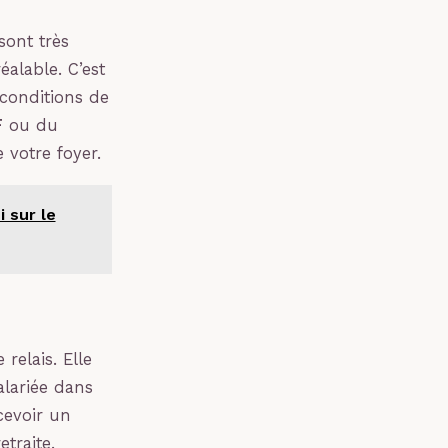
sont très
éalable. C’est
 conditions de
F
ou du
 votre foyer.
 sur le
relais. Elle
alariée dans
cevoir un
traite.