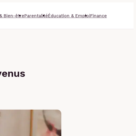
& Bien-être
Parentalité
Éducation & Emploi
Finance
venus