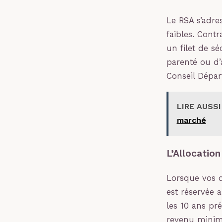
Le RSA s’adre
faibles. Contr
un filet de sé
parenté ou d’
Conseil Dépar
LIRE AUSSI
marché
L’Allocatio
Lorsque vos dr
est réservée 
les 10 ans pr
revenu minima