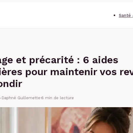
Santé 
e et précarité : 6 aides
ières pour maintenir vos re
ondir
e-Daphné Guillemette
·
6 min de lecture