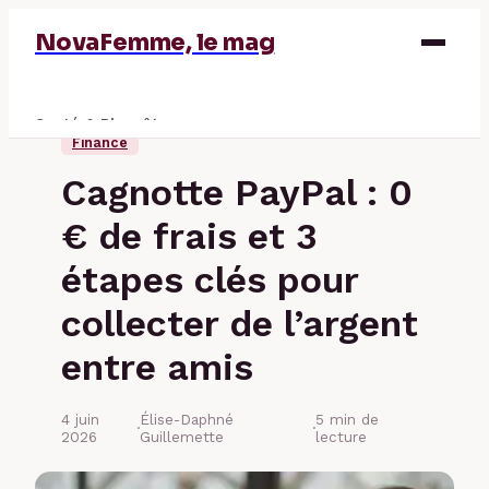
NovaFemme, le mag
Santé & Bien-être
Finance
Parentalité
Cagnotte PayPal : 0
Éducation & Emploi
€ de frais et 3
Finance
étapes clés pour
collecter de l’argent
entre amis
4 juin
Élise-Daphné
5 min de
·
·
2026
Guillemette
lecture