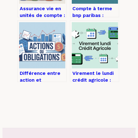
Assurance vie en
Compte à terme
unités de compte :
bnp paribas :
mode d’emploi
fonctionnement,
pour investir sans
rendement et
se perdre
alternatives
Différence entre
Virement le lundi
action et
crédit agricole :
obligation :
délais, horaires et
comment faire le
réception des
bon choix
fonds