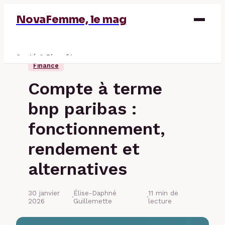
NovaFemme, le mag
Santé & Bien-être
Finance
Parentalité
Compte à terme
Éducation & Emploi
bnp paribas :
Finance
fonctionnement,
rendement et
alternatives
30 janvier
Élise-Daphné
11 min de
·
·
2026
Guillemette
lecture