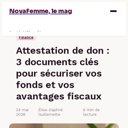
NovaFemme, le mag
Santé & Bien-être
Finance
Parentalité
Attestation de don :
Éducation & Emploi
3 documents clés
Finance
pour sécuriser vos
fonds et vos
avantages fiscaux
24 mai
Élise-Daphné
6 min de
·
·
2026
Guillemette
lecture