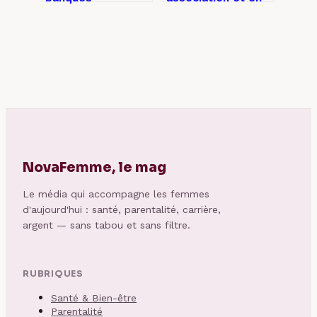
européennes : le
vivre : 3 règles de
guide pour
rémunération pour
comprendre qui
éviter la
domine le marché
requalification
fiscale
NovaFemme, le mag
Le média qui accompagne les femmes
d'aujourd'hui : santé, parentalité, carrière,
argent — sans tabou et sans filtre.
RUBRIQUES
Santé & Bien-être
Parentalité