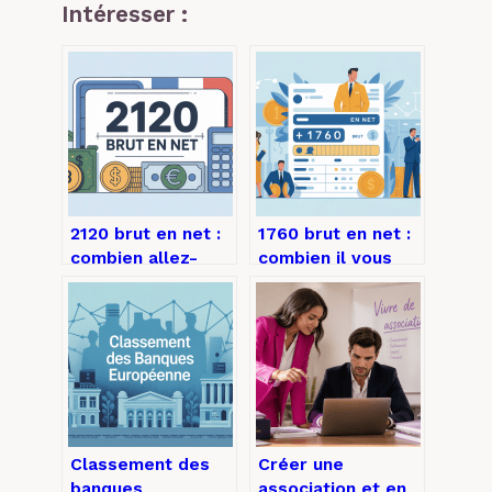
Intéresser :
2120 brut en net :
1760 brut en net :
combien allez-
combien il vous
vous réellement
reste réellement
toucher ?
sur votre salaire
Classement des
Créer une
banques
association et en