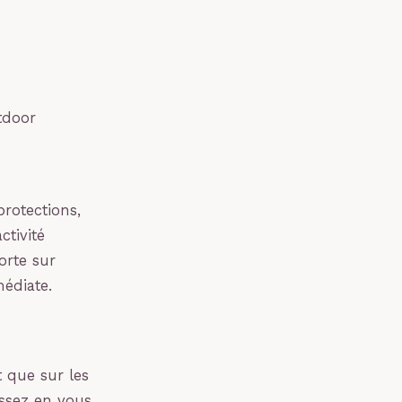
tdoor
rotections,
ctivité
orte sur
édiate.
 que sur les
essez en vous