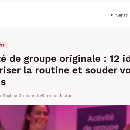
Santé 
tre
té de groupe originale : 12 i
riser la routine et souder v
es
se-Daphné Guillemette
·
5 min de lecture