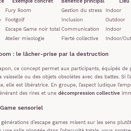
té
Exemple concret
Bénéfice principal
Lieu
Fury Room
Gestion du stress
Indoor
e
Footgolf
Inclusion
Outdoor
Escape Game noir total
Communication
Indoor
Atelier mixologie
Fierté collective
Indoor/Ou
oom : le lâcher-prise par la destruction
pon, ce concept permet aux participants, équipés de p
a vaisselle ou des objets obsolètes avec des battes. Si l’a
, elle est libératrice. En groupe, l’aspect ludique l’emp
 générant des rires et une
décompression collective
imm
 Game sensoriel
 générations d’escape games misent sur les sens plutôt
 une salle plongée dans l’obscurité totale, vous progr