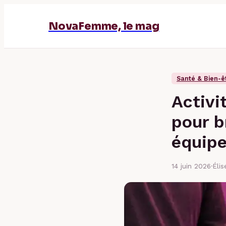
NovaFemme, le mag
Santé & Bien-ê
Activi
pour b
équip
14 juin 2026
·
Éli