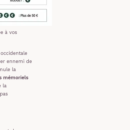
ée à vos
 occidentale
mier ennemi de
mule la
s mémoriels
 la
epas