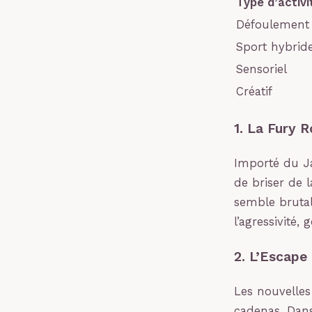
Type d’activi
Défoulement
Sport hybrid
Sensoriel
Créatif
1. La Fury R
Importé du Ja
de briser de l
semble brutale
l’agressivité,
2. L’Escape
Les nouvelles
cadenas. Dans