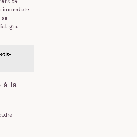
ment de
on immédiate
 se
dialogue
etit-
 à la
cadre