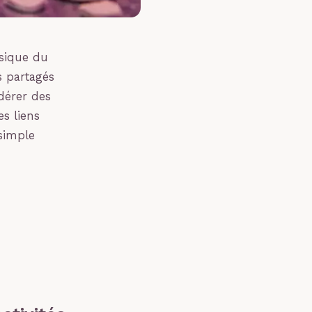
ssique du
s partagés
édérer des
s liens
simple