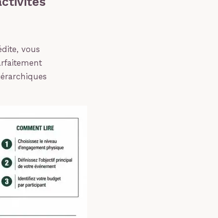
ctivités
édite, vous
arfaitement
hiérarchiques