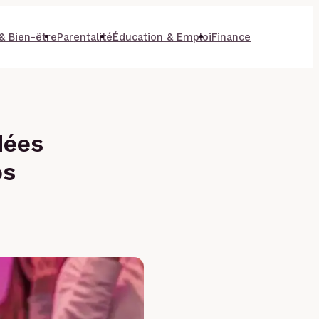
& Bien-être
Parentalité
Éducation & Emploi
Finance
dées
os