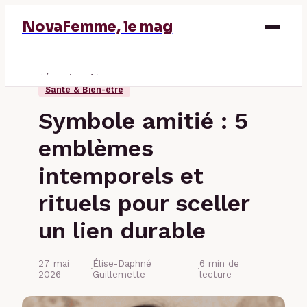
NovaFemme, le mag
Santé & Bien-être
Santé & Bien-être
Parentalité
Symbole amitié : 5
Éducation & Emploi
emblèmes
Finance
intemporels et
rituels pour sceller
un lien durable
27 mai
Élise-Daphné
6 min de
·
·
2026
Guillemette
lecture