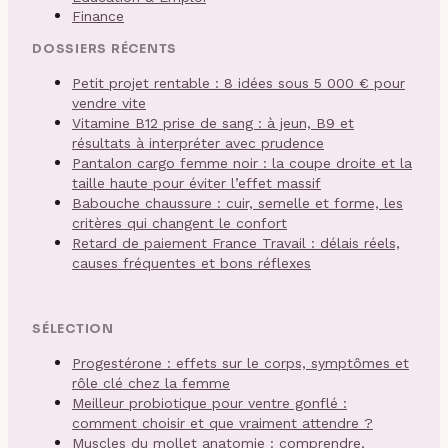
Finance
DOSSIERS RÉCENTS
Petit projet rentable : 8 idées sous 5 000 € pour
vendre vite
Vitamine B12 prise de sang : à jeun, B9 et
résultats à interpréter avec prudence
Pantalon cargo femme noir : la coupe droite et la
taille haute pour éviter l’effet massif
Babouche chaussure : cuir, semelle et forme, les
critères qui changent le confort
Retard de paiement France Travail : délais réels,
causes fréquentes et bons réflexes
SÉLECTION
Progestérone : effets sur le corps, symptômes et
rôle clé chez la femme
Meilleur probiotique pour ventre gonflé :
comment choisir et que vraiment attendre ?
Muscles du mollet anatomie : comprendre,