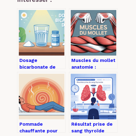
Dosage
Muscles du mollet
bicarbonate de
anatomie :
soude à boire :
comprendre,
usages,
visualiser et mieux
précautions et
les protéger
repères fiables
Pommade
Résultat prise de
chauffante pour
sang thyroïde