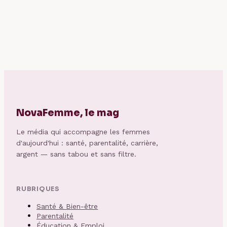
mal de dos : bien
combien de temps
choisir et bien
: délais, étapes et
utiliser
conseils
NovaFemme, le mag
Le média qui accompagne les femmes
d'aujourd'hui : santé, parentalité, carrière,
argent — sans tabou et sans filtre.
RUBRIQUES
Santé & Bien-être
Parentalité
Éducation & Emploi